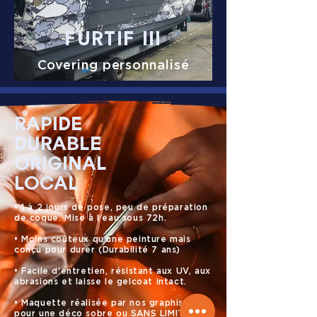
FURTIF III
Covering personnalisé
RAPIDE
DURABLE
ORIGINAL
LOCAL
• 1 à 2 jours de pose, peu de préparation
de coque. Mise à l'eau sous 72h.
• Moins coûteux qu'une peinture mais
conçu pour durer (Durabilité 7 ans)
• Facile d'entretien, résistant aux UV, aux
abrasions et laisse le gelcoat intact.
• Maquette réalisée par nos graphistes
pour une déco sobre ou SANS LIMITE