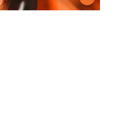
NOS PARTENAIRES
D'ADHÉSIFS SPÉCIAL
NAUTISME
Une décoration sur
mesure !
Immatriculation, Logo, stickers... et